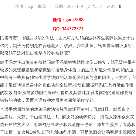
作者：aqi 来源： 日期：2026-8-9 人气：
7
评论：
0
微信：guoj7383
QQ: 344772577
民俗有着“一鸽胜九鸡”的叫法，由此可见幼鸽的滋补养生实际效果是十分
强的，鸽子汤特别是在合适老人、孕妇、少年儿童、气血虚病弱小服用，
那麼鸽子汤对伤口修复有没有益处呢?
鸽子汤对伤口修复有益处吗鸽子汤能够协助推动伤口修复，鸽子汤中带有
较多的支链氨基酸和精氨酸可推动身体蛋白的生成,加速外伤痊愈.鸽的血
中带有一些具备独特生理学功效的活血化瘀因素与凝血因子，一方面，它
能非常好地调整身体的造血功能全过程,推动血液循环系统,具有活血化瘀
的功效,针对预防多功能性障碍性贫血及其静脉注射者体况的迅速修复有
独特的功效，因而合适各种术后患者康复治疗食补。
合适手术后群体的幼鸽汤做法清炖乳鸽汤原材料：乳鸽1只、鸽蛋多个、
生姜片、大蒜、干山楂做法：1、解决好的幼鸽切片，清洗入凉水锅火灾
烧开后转文火;2、用网勺把白沫子和残渣撇干净后，添加生姜片，大蒜和
干山楂，文火炖1钟头上下(能够加些米酒，可是米酒会让汤看起来没那麼