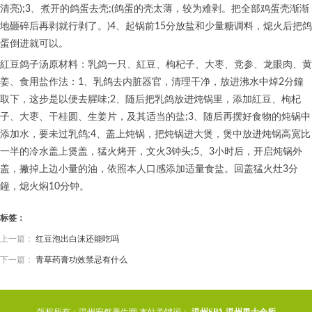
清亮);3、煮开的鸽蛋去壳;(鸽蛋的壳太薄，较为难剥。把全部鸡蛋壳渐渐
地砸碎后再剥就行剥了。)4、起锅前15分放盐和少量糖调料，熄火后把鸽
蛋倒进就可以。
紅豆鸽子汤原材料：乳鸽一只、紅豆、枸杞子、大枣、党参、龙眼肉、黄
姜、食用盐作法：1、乳鸽去内脏器官，清理干净，放进沸水中焯2分鐘
取下，这步是以便去腥味;2、随后把乳鸽放进炖锅里，添加紅豆、枸杞
子、大枣、干桂圆、生姜片，及其适当的盐;3、随后再摆好食物的炖锅中
添加水，要未过乳鸽;4、盖上炖锅，把炖锅进大煲，煲中放进炖锅高宽比
一半的冷水盖上煲盖，猛火烤开，文火3钟头;5、3小时后，开启炖锅外
盖，撇掉上边小量的油，依照本人口感添加适量食盐。回盖猛火灶3分
鐘，熄火焖10分钟。
标签：
上一篇：
红豆泡出白沫还能吃吗
下一篇：
青草药膏功效禁忌有什么
版权所有：温州安然养生网 本站关键词：
温州SPA
温州男士会所