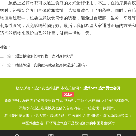
虽然上述药材都可以通过食疗的方式进行使用，不过，在治疗脾胃疾
病时，还需结合各自的体质和病情，选择最适合自己的药物。同时，在药
物使用过程中，也要注意饮食习惯的调整，避免过食肥腻、生冷、辛辣等
刺激性食物，以免影响药物疗效。最后，我们希望大家通过正确的方法和
适当的药物来保护自己的脾胃，健康生活每一天。
标签：
上一篇：
通过拔罐多长时间拔一次对身体好用
下一篇：
拔罐除湿，真的能有效改善身体湿热问题吗？
版权所有：温州安然养生网 本站关键词：
温州SPA
温州男士会所
51La
免责声明：站内内容如有侵权请与我们联系，本站不承担由此引起的法律责任。
严禁发布违法违规以及低俗的言论内容，一经发现一律删除。
您可能还感兴趣： ·
男人肾亏调理秘籍：中医养生之道
·
肝肾亏虚运动调理指南：
中医养生之道
·
肝肾亏虚气血不足型泡酒方的中医养生探讨