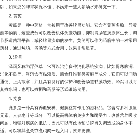
以，如果您的脾胃状况不佳，不妨来一些人参汤水来补充一下。
2. 黄芪
黄芪是一种中药材，常被用于改善脾胃功能。它含有黄芪多酚、异黄
酮等物质，这些成分可以改善机体免疫功能，抑制胃肠道病原体生长，调
节肠道菌群平衡，减轻脾胃疾病的发生。黄芪可以作为药膳中的一种常用
药材，通过炖鸡、煮汤等方式食用，效果非常显著。
3. 泽泻
泽泻又称为浮萍草，它可以治疗多种消化系统疾病，比如胃寒腹泻、
消化不良等。泽泻含有黏液质、膳食纤维和类黄酮等成分，它们可以润肠
通便、止泻散寒，并且具有良好的保护和改善肠道黏膜功效。泽泻可以将
其煮水喝，也可以煮粥和药膳等形式锻炼食用。
4. 党参
党参是一种具有养血安神、健脾益胃作用的滋补品。它含有多种微量
元素、人参皂苷等成分，可以提高机体的免疫力和耐受力，改善营养吸收
问题，增强对疾病的抵抗，因此可以有效地预防脾胃失调造成的身体不
适。可以将其煮粥或煮鸡肉一起入口，效果更佳。